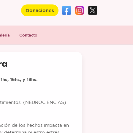
Donaciones
lería
Contacto
ra
1hs, 16hs, y 18hs.
ntimientos. (NEUROCIENCIAS)
ción de los hechos impacta en
y determina nuestro estrés.